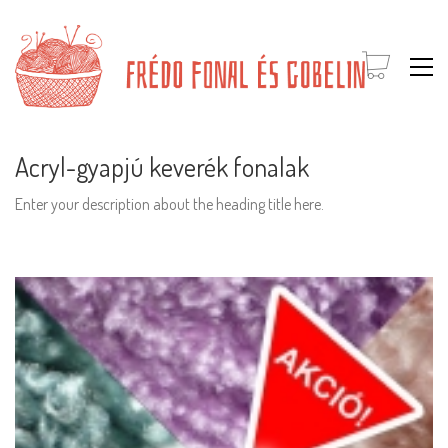
Acryl-gyapjú keverék fonalak
Enter your description about the heading title here.