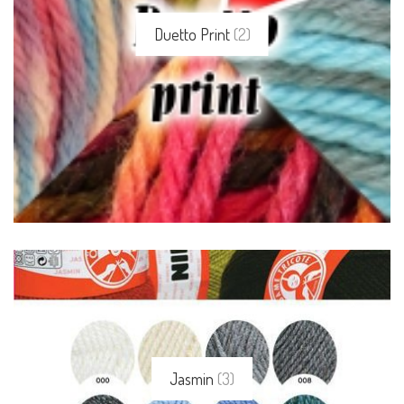
Duetto Print
(2)
Jasmin
(3)