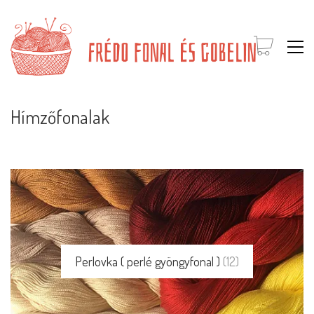
Hímzőfonalak
Perlovka ( perlé gyöngyfonal )
(12)