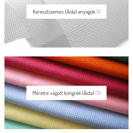
Keresztszemes (Aida) anyagok
(1)
Méretre vágott kongrék (Aida)
(11)