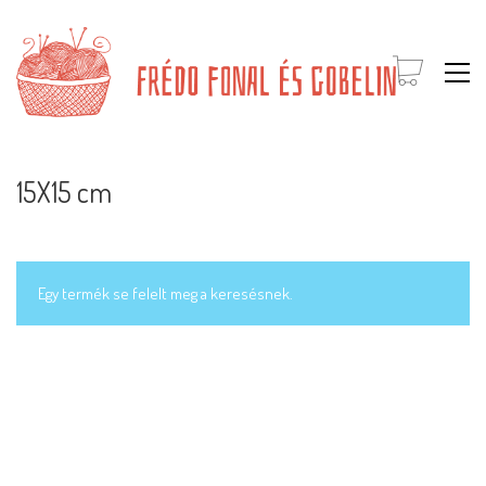
15X15 cm
Egy termék se felelt meg a keresésnek.