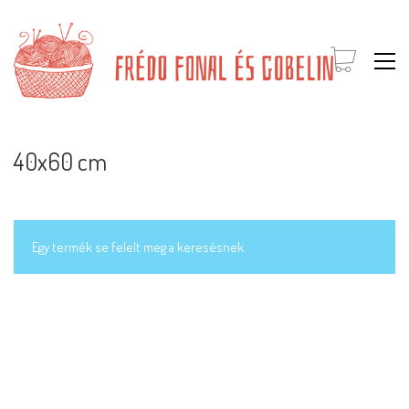
40x60 cm
Egy termék se felelt meg a keresésnek.