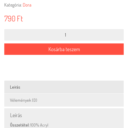
Kategória:
Dora
790
Ft
Dora-
014
mennyiség
Kosárba teszem
Leírás
Vélemények (0)
Leírás
Összetétel:
100% Acryl