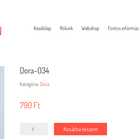
Kezdőlap
Rólunk
Webshop
Fontos informác
Dora-034
Kategória:
Dora
790
Ft
Dora-
Kosárba teszem
034
mennyiség