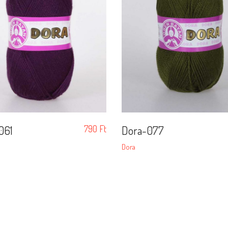
061
790
Ft
Dora-077
Dora