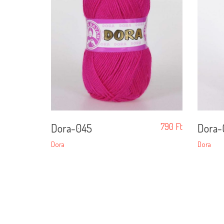
Dora-045
790
Ft
Dora-
Dora
Dora