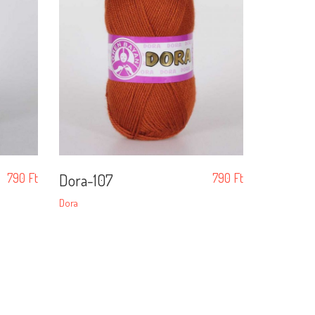
790
Ft
Dora-107
790
Ft
Dora