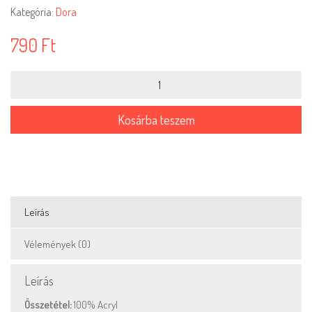
Kategória:
Dora
790
Ft
Dora-
077
mennyiség
Kosárba teszem
Leírás
Vélemények (0)
Leírás
Összetétel:
100% Acryl