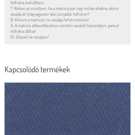
hőfokra kell állítani.
7. Abban az esetben, ha a matrica pár nap múlva elválna, akkor
vasalja át még egyszer alacsonyabb hőfokon!
8. Kérem a matricát ne vasalja fehérneműre!
9. A matrica eltávolításához szintén vasalót használjon, pamut
hőfokra állítva!
10. Gőzzel ne vasaljon!
Kapcsolódó termékek