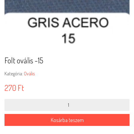
Folt ovális -15
Kategória:
Ovális
270
Ft
Folt
ovális
-15
mennyiség
Kosárba teszem