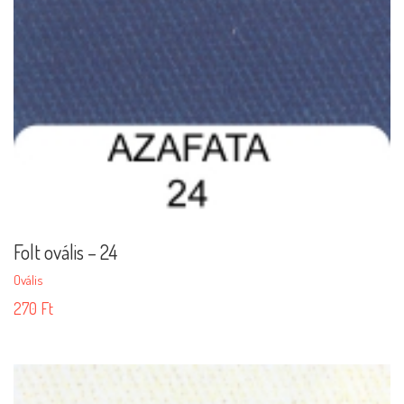
Folt ovális – 24
Ovális
270
Ft