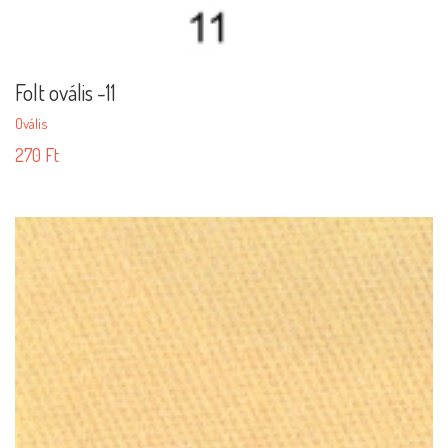
Folt ovális -11
Ovális
270
Ft