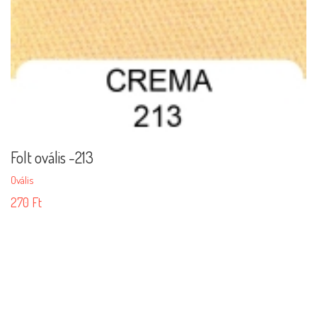
Folt ovális -213
Ovális
270
Ft