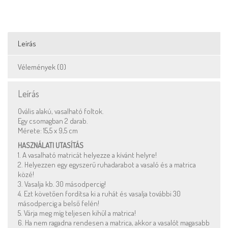
Leírás
Vélemények (0)
Leírás
Ovális alakú, vasalható foltok.
Egy csomagban 2 darab.
Mérete: 15,5 x 9,5 cm
HASZNÁLATI UTASÍTÁS
1. A vasalható matricát helyezze a kívánt helyre!
2. Helyezzen egy egyszerű ruhadarabot a vasaló és a matrica
közé!
3. Vasalja kb. 30 másodpercig!
4. Ezt követően fordítsa ki a ruhát és vasalja további 30
másodpercig a belső felén!
5. Várja meg míg teljesen kihűl a matrica!
6. Ha nem ragadna rendesen a matrica, akkor a vasalót magasabb