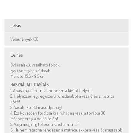
Leírás
Vélemények (0)
Leírás
Ovális alakú, vasalható foltok.
Egy csomagban 2 darab.
Mérete: 15,5 x 9,5 cm
HASZNÁLATI UTASÍTÁS
1. A vasalható matricát helyezze a kívánt helyre!
2. Helyezzen egy egyszerű ruhadarabot a vasaló és a matrica
közé!
3. Vasalja kb. 30 másodpercig!
4. Ezt követően fordítsa ki a ruhát és vasalja további 30
másodpercig a belső felén!
5. Várja meg míg teljesen kihűl a matrica!
6. Ha nem ragadna rendesen a matrica, akkor a vasalót magasabb