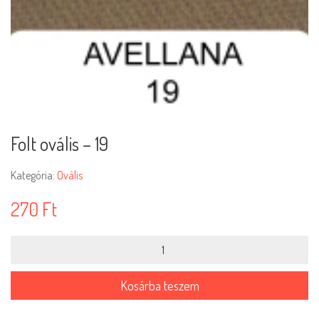
Folt ovális – 19
Kategória:
Ovális
270
Ft
Folt
ovális
-
19
Kosárba teszem
mennyiség