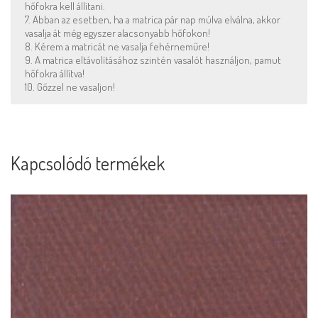
hőfokra kell állítani.
7. Abban az esetben, ha a matrica pár nap múlva elválna, akkor
vasalja át még egyszer alacsonyabb hőfokon!
8. Kérem a matricát ne vasalja fehérneműre!
9. A matrica eltávolításához szintén vasalót használjon, pamut
hőfokra állítva!
10. Gőzzel ne vasaljon!
Kapcsolódó termékek