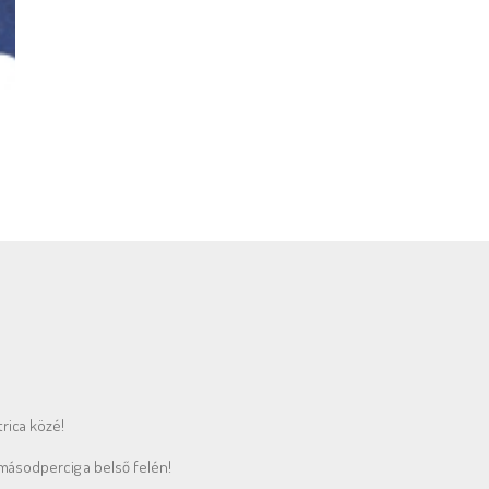
mennyiség
rica közé!
0 másodpercig a belső felén!