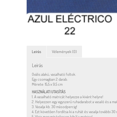
Leírás
Vélemények (0)
Leírás
Ovális alakú, vasalható foltok.
Egy csomagban 2 darab.
Mérete: 15,5 x 9,5 cm
HASZNÁLATI UTASÍTÁS
1. A vasalható matricát helyezze a kívánt helyre!
2. Helyezzen egy egyszerű ruhadarabot a vasaló és a mat
3. Vasalja kb. 30 másodpercig!
4. Ezt követően fordítsa ki a ruhát és vasalja további 3
5. Várja meg míg teljesen kihűl a matrica!