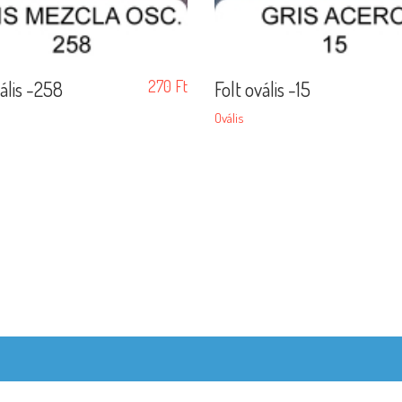
vális -258
270
Ft
Folt ovális -15
Ovális
© Copyright 2020 ·
Frédo Fonal és Gobelin webshop
by
kardoscsabi