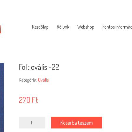
Kezdőlap
Rólunk
Webshop
Fontos informác
Folt ovális -22
Kategória:
Ovális
270
Ft
Folt
Kosárba teszem
ovális
-22