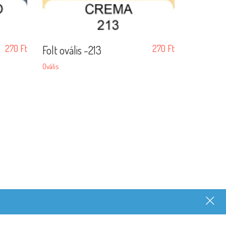
270
Ft
Folt ovális -213
270
Ft
Ovális