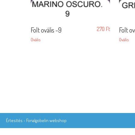
Folt ovális -9
270
Ft
Folt o
Ovális
Ovális
Értesítés - Fonalgobelin webshop