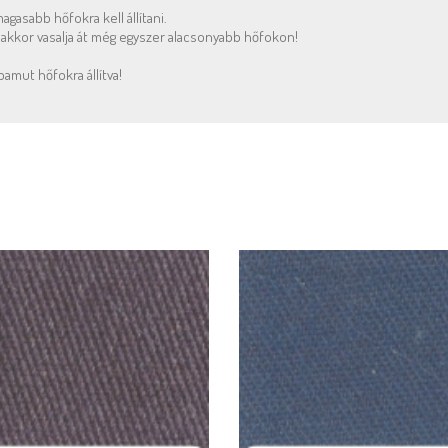
gasabb hőfokra kell állítani.
, akkor vasalja át még egyszer alacsonyabb hőfokon!
pamut hőfokra állítva!