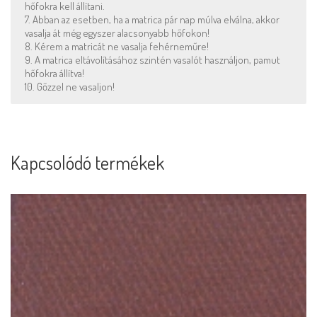
hőfokra kell állítani.
7. Abban az esetben, ha a matrica pár nap múlva elválna, akkor
vasalja át még egyszer alacsonyabb hőfokon!
8. Kérem a matricát ne vasalja fehérneműre!
9. A matrica eltávolításához szintén vasalót használjon, pamut
hőfokra állítva!
10. Gőzzel ne vasaljon!
Kapcsolódó termékek