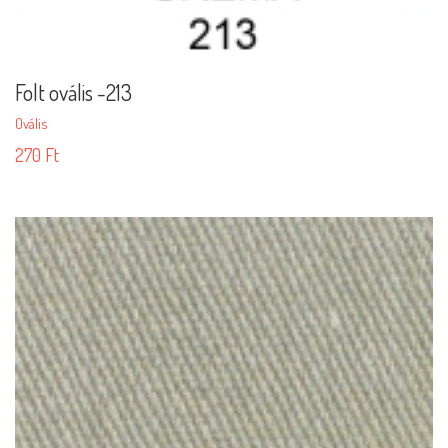
Folt ovális -213
Ovális
270
Ft