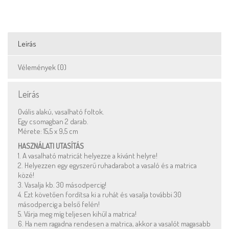
Leírás
Vélemények (0)
Leírás
Ovális alakú, vasalható foltok.
Egy csomagban 2 darab.
Mérete: 15,5 x 9,5 cm
HASZNÁLATI UTASÍTÁS
1. A vasalható matricát helyezze a kívánt helyre!
2. Helyezzen egy egyszerű ruhadarabot a vasaló és a matrica
közé!
3. Vasalja kb. 30 másodpercig!
4. Ezt követően fordítsa ki a ruhát és vasalja további 30
másodpercig a belső felén!
5. Várja meg míg teljesen kihűl a matrica!
6. Ha nem ragadna rendesen a matrica, akkor a vasalót magasabb