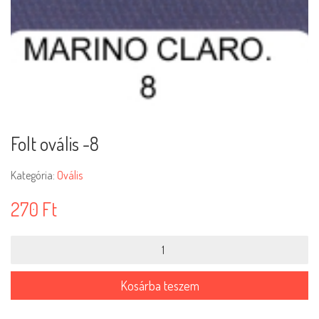
Folt ovális -8
Kategória:
Ovális
270
Ft
Folt
ovális
-8
mennyiség
Kosárba teszem