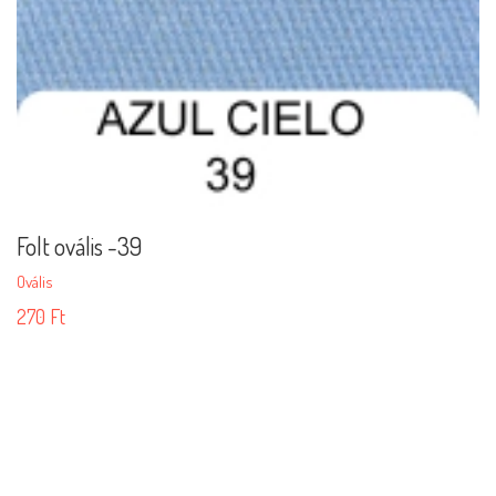
Folt ovális -39
Ovális
270
Ft