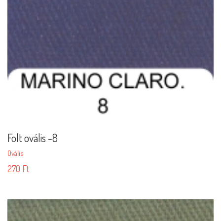
Folt ovális -8
Ovális
270
Ft