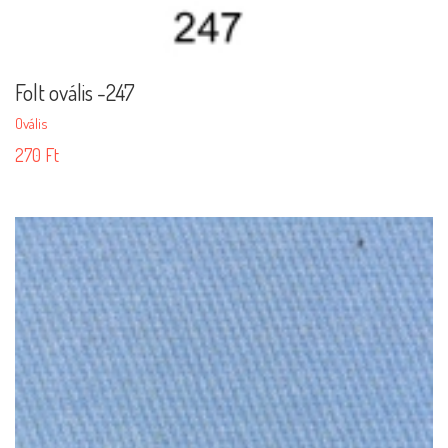
Folt ovális -247
Ovális
270
Ft