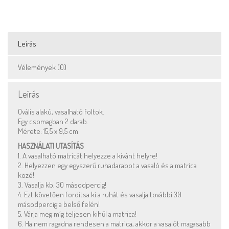
Leírás
Vélemények (0)
Leírás
Ovális alakú, vasalható foltok.
Egy csomagban 2 darab.
Mérete: 15,5 x 9,5 cm
HASZNÁLATI UTASÍTÁS
1. A vasalható matricát helyezze a kívánt helyre!
2. Helyezzen egy egyszerű ruhadarabot a vasaló és a matrica
közé!
3. Vasalja kb. 30 másodpercig!
4. Ezt követően fordítsa ki a ruhát és vasalja további 30
másodpercig a belső felén!
5. Várja meg míg teljesen kihűl a matrica!
6. Ha nem ragadna rendesen a matrica, akkor a vasalót magasabb