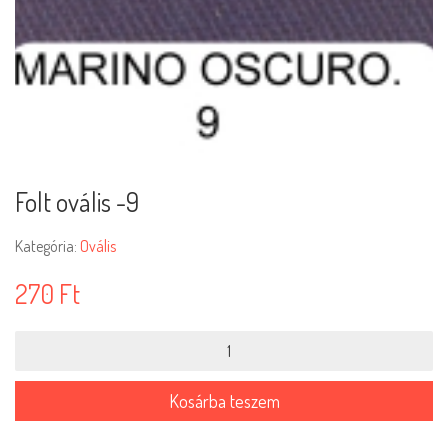
Folt ovális -9
Kategória:
Ovális
270
Ft
Folt
ovális
-9
mennyiség
Kosárba teszem