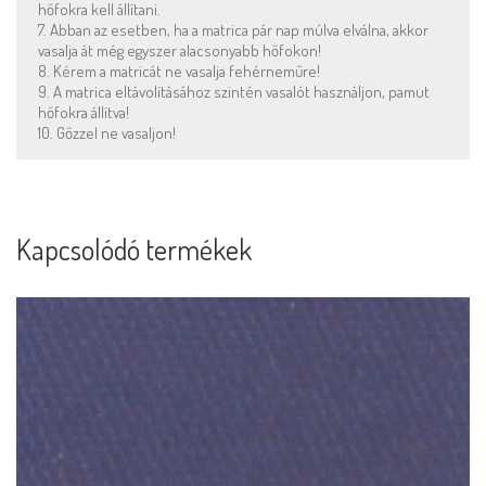
hőfokra kell állítani.
7. Abban az esetben, ha a matrica pár nap múlva elválna, akkor
vasalja át még egyszer alacsonyabb hőfokon!
8. Kérem a matricát ne vasalja fehérneműre!
9. A matrica eltávolításához szintén vasalót használjon, pamut
hőfokra állítva!
10. Gőzzel ne vasaljon!
Kapcsolódó termékek