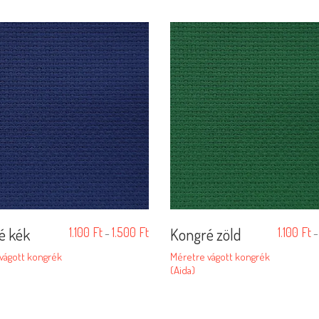
é kék
1.100
Ft
1.500
Ft
Kongré zöld
1.100
Ft
–
vágott kongrék
Méretre vágott kongrék
(Aida)