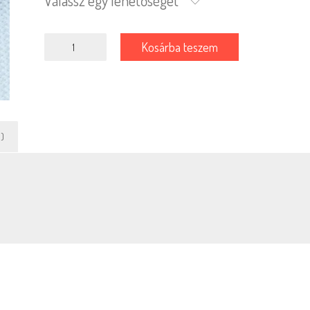
Válassz egy lehetőséget
Kongré
Kosárba teszem
világoskék
mennyiség
)