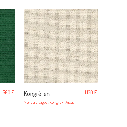
1.500
Ft
Kongré len
1.100
Ft
–
Méretre vágott kongrék (Aida)