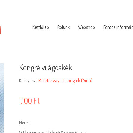
Kezdőlap
Rólunk
Webshop
Fontos informác
Kongré világoskék
Kategória:
Méretre vágott kongrék (Aida)
1.100
Ft
Méret