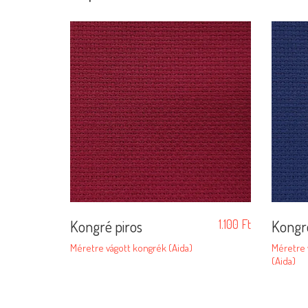
Kongré piros
1.100
Ft
Kongr
Méretre vágott kongrék (Aida)
Méretre 
(Aida)