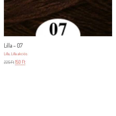
Lilla – 07
Lilla
,
Lilla akciós
150
Ft
225
Ft