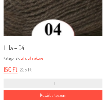
Lilla – 04
Kategóriák:
Lilla
,
Lilla akciós
150
Ft
225
Ft
Lilla
-
04
mennyiség
Kosárba teszem