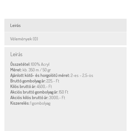
Leírás
Vélemények (0)
Leírás
Összetétel:
100% Acryl
Méret:
kb. 350 m / 50 gr
Ajánlott kötő- és horgolótű méret:
2-es – 2,5-ös
Bruttó gombolyag ár:
225.- Ft
Kilós bruttó ár:
4500,- Ft
Akciós bruttó gombolyag ár:
150 Ft
Akciós kilós bruttó ár:
3000,- Ft
Kiszerelés:
1 gombolyag