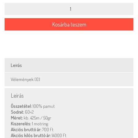
Perlovka
-
712
mennyiség
Kosárba teszem
Leírás
Vélemények (0)
Leírás
Összetétel:
100% pamut
Sodrat:
60×2
Méret:
kb. 425m / 50gr
Kiszerelés:
1 motring
Akciós bruttó ár:
700 Ft
Akciós kilós bruttó ár:
14000 Ft