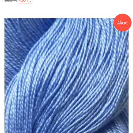
880
Ft
Akció!