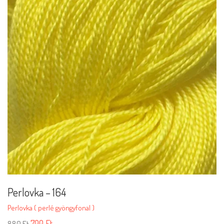
Perlovka – 164
Perlovka ( perlé gyöngyfonal )
700
Ft