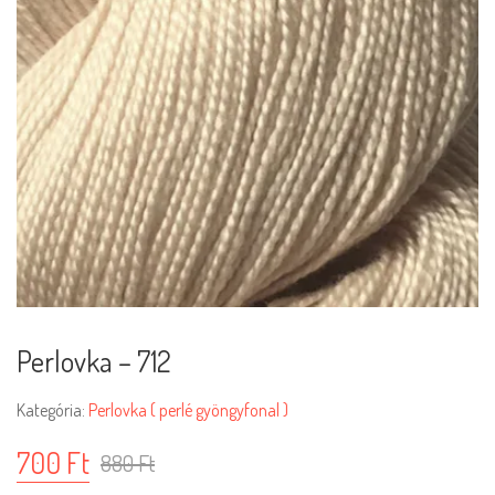
Perlovka – 712
Kategória:
Perlovka ( perlé gyöngyfonal )
700
Ft
880
Ft