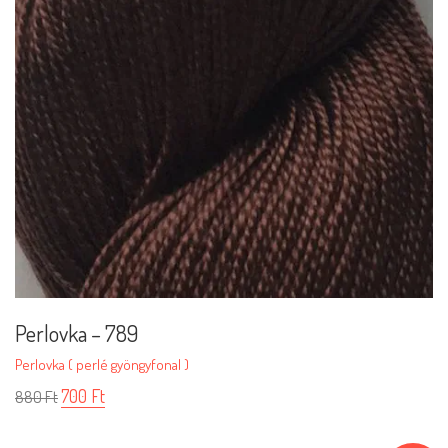
Perlovka – 789
Perlovka ( perlé gyöngyfonal )
700
Ft
880
Ft