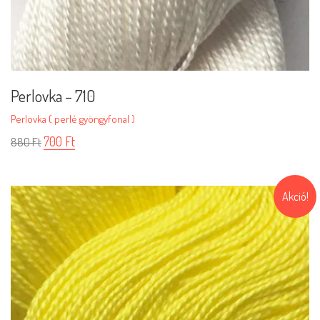
Perlovka – 710
Perlovka ( perlé gyöngyfonal )
700
Ft
880
Ft
Akció!