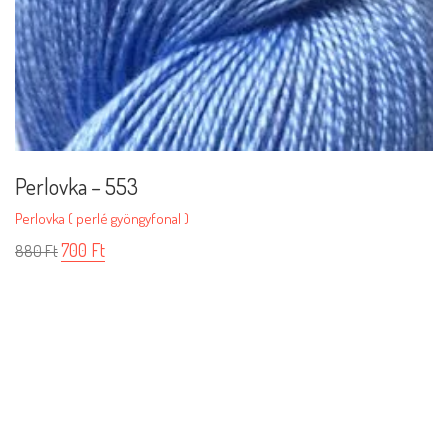
Perlovka – 553
Perlovka ( perlé gyöngyfonal )
700
Ft
880
Ft