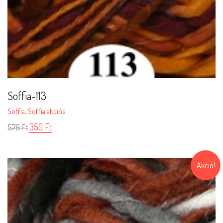
Soffia-113
Soffia
,
Soffia akciós
350
Ft
579
Ft
Akció!