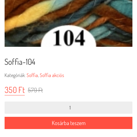
Soffia-104
Kategóriák:
Soffia
,
Soffia akciós
350
Ft
579
Ft
Soffia-
104
mennyiség
Kosárba teszem