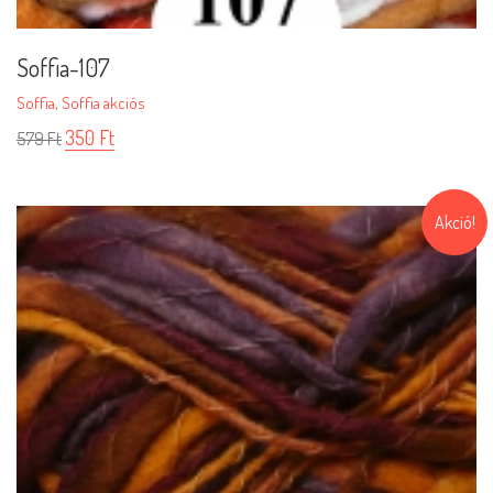
Soffia-107
Soffia
,
Soffia akciós
350
Ft
579
Ft
Akció!