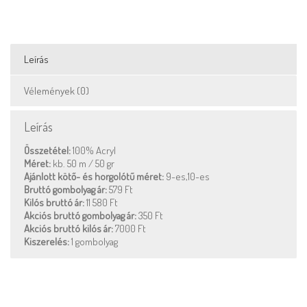
Leírás
Vélemények (0)
Leírás
Összetétel:
100% Acryl
Méret:
kb. 50 m / 50 gr
Ajánlott kötő- és horgolótű méret:
9-es,10-es
Bruttó gombolyag ár:
579 Ft
Kilós bruttó ár:
11 580 Ft
Akciós bruttó gombolyag ár:
350 Ft
Akciós bruttó kilós ár:
7000 Ft
Kiszerelés:
1 gombolyag