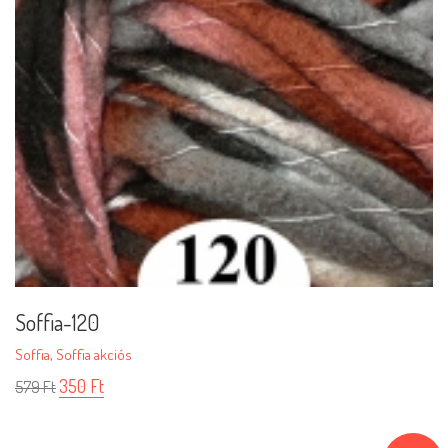
Soffia-120
Soffia
,
Soffia akciós
350
Ft
579
Ft