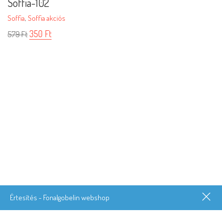
Soffia-102
Soffia
,
Soffia akciós
350
Ft
579
Ft
Értesítés - Fonalgobelin webshop