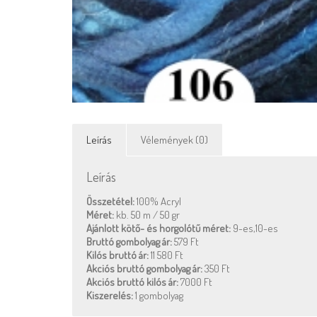
Leírás
Vélemények (0)
Leírás
Összetétel:
100% Acryl
Méret:
kb. 50 m / 50 gr
Ajánlott kötő- és horgolótű méret:
9-es,10-es
Bruttó gombolyag ár:
579 Ft
Kilós bruttó ár:
11 580 Ft
Akciós bruttó gombolyag ár:
350 Ft
Akciós bruttó kilós ár:
7000 Ft
Kiszerelés:
1 gombolyag