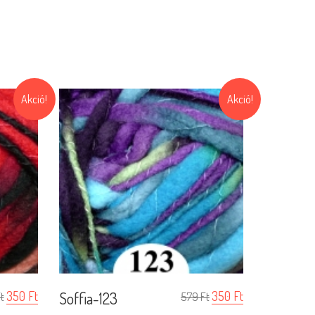
Akció!
Akció!
350
Ft
Soffia-123
350
Ft
t
579
Ft