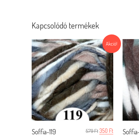
Kapcsolódó termékek
Akció!
Soffia-119
350
Ft
Soffia-
579
Ft