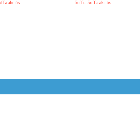
ffia akciós
Soffia
,
Soffia akciós
© Copyright 2020 ·
Frédo Fonal és Gobelin webshop
by
kardoscsabi