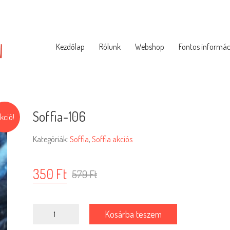
Kezdőlap
Rólunk
Webshop
Fontos informác
Soffia-106
kció!
Kategóriák:
Soffia
,
Soffia akciós
350
Ft
579
Ft
Soffia-
Kosárba teszem
106
mennyiség