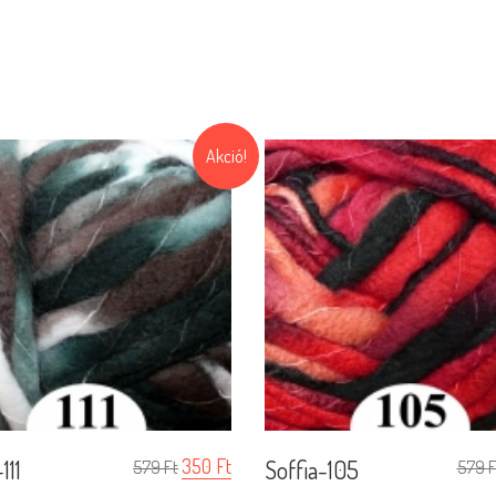
Akció!
111
350
Ft
Soffia-105
579
Ft
579
F