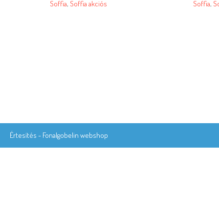
Soffia
,
Soffia akciós
Soffia
,
So
Értesítés - Fonalgobelin webshop