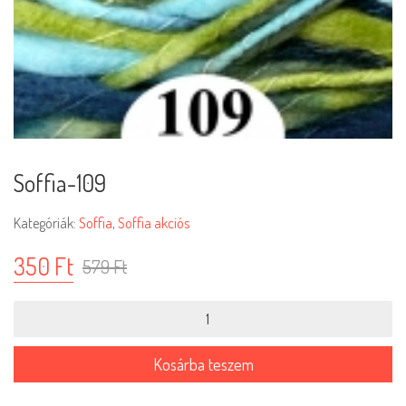
Soffia-109
Kategóriák:
Soffia
,
Soffia akciós
350
Ft
579
Ft
Soffia-
109
mennyiség
Kosárba teszem