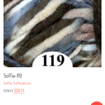
Soffia-119
Soffia
,
Soffia akciós
350
Ft
579
Ft