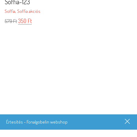
Soffia-123
Soffia
,
Soffia akciós
350
Ft
579
Ft
Értesítés - Fonalgobelin webshop