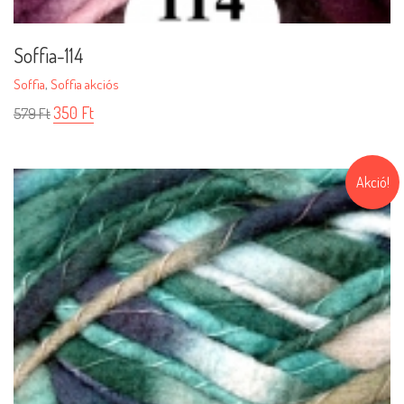
Soffia-114
Soffia
,
Soffia akciós
350
Ft
579
Ft
Akció!