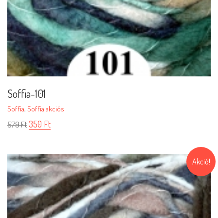
Soffia-101
Soffia
,
Soffia akciós
350
Ft
579
Ft
Akció!