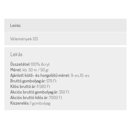
Leírás
Vélemények (0)
Leírás
Összetétel:
100% Acryl
Méret:
kb. 50 m / 50 gr
Ajánlott kötő- és horgolótű méret:
9-es,10-es
Bruttó gombolyag ár:
579 Ft
Kilós bruttó ár:
11 580 Ft
Akciós bruttó gombolyag ár:
350 Ft
Akciós bruttó kilós ár:
7000 Ft
Kiszerelés:
1 gombolyag