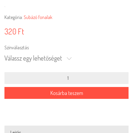
.
Kategória:
Subázó fonalak
320
Ft
Színválasztás
Válassz egy lehetőséget
Subázó
fonalak
12
mennyiség
Kosárba teszem
Leírás