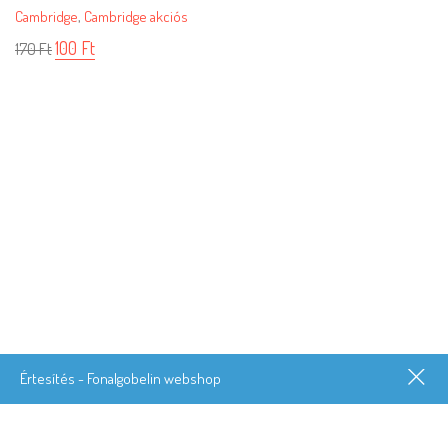
Cambridge
,
Cambridge akciós
100
Ft
170
Ft
Értesítés - Fonalgobelin webshop