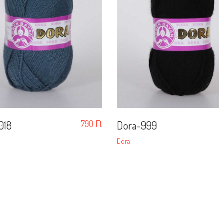
018
790
Ft
Dora-999
Dora