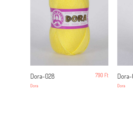
Dora-028
790
Ft
Dora-
Dora
Dora