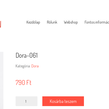
Kezdőlap
Rólunk
Webshop
Fontos informác
Dora-061
Kategória:
Dora
790
Ft
Dora-
Kosárba teszem
061
mennyiség