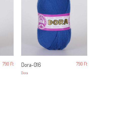
790
Ft
Dora-016
790
Ft
Dora