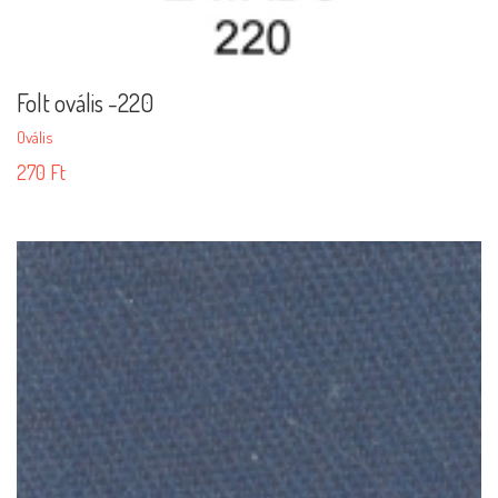
Folt ovális -220
Ovális
270
Ft