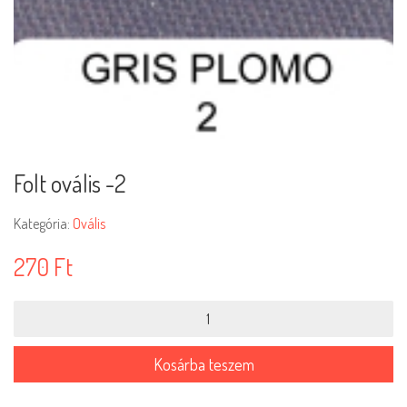
Folt ovális -2
Kategória:
Ovális
270
Ft
Folt
ovális
-2
mennyiség
Kosárba teszem