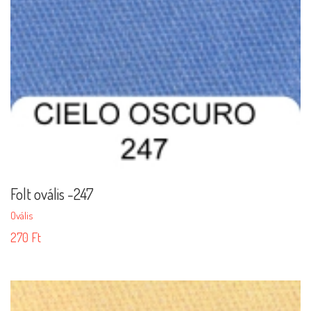
Folt ovális -247
Ovális
270
Ft