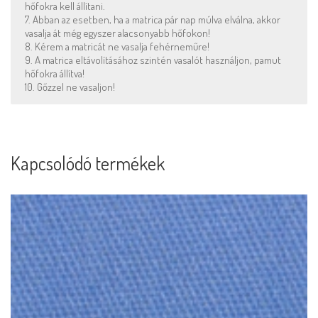
hőfokra kell állítani.
7. Abban az esetben, ha a matrica pár nap múlva elválna, akkor
vasalja át még egyszer alacsonyabb hőfokon!
8. Kérem a matricát ne vasalja fehérneműre!
9. A matrica eltávolításához szintén vasalót használjon, pamut
hőfokra állítva!
10. Gőzzel ne vasaljon!
Kapcsolódó termékek