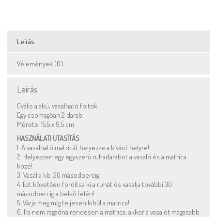
Leírás
Vélemények (0)
Leírás
Ovális alakú, vasalható foltok.
Egy csomagban 2 darab.
Mérete: 15,5 x 9,5 cm
HASZNÁLATI UTASÍTÁS
1. A vasalható matricát helyezze a kívánt helyre!
2. Helyezzen egy egyszerű ruhadarabot a vasaló és a matrica
közé!
3. Vasalja kb. 30 másodpercig!
4. Ezt követően fordítsa ki a ruhát és vasalja további 30
másodpercig a belső felén!
5. Várja meg míg teljesen kihűl a matrica!
6. Ha nem ragadna rendesen a matrica, akkor a vasalót magasabb