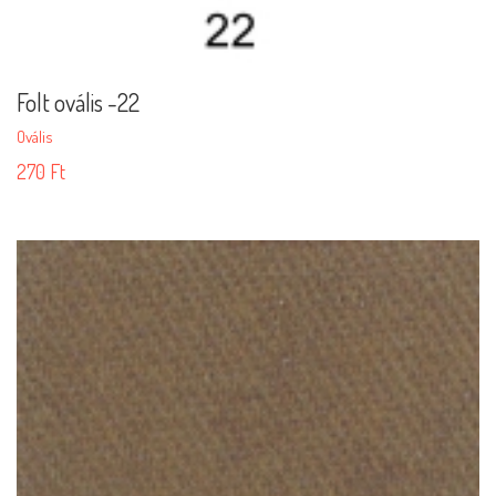
Folt ovális -22
Ovális
270
Ft