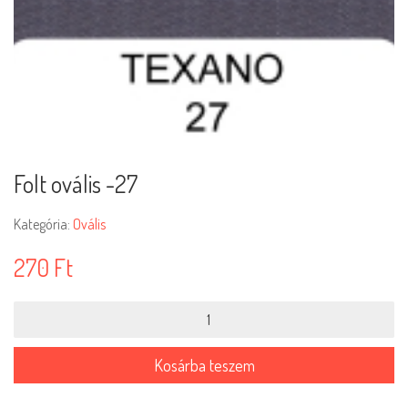
Folt ovális -27
Kategória:
Ovális
270
Ft
Folt
ovális
-27
mennyiség
Kosárba teszem