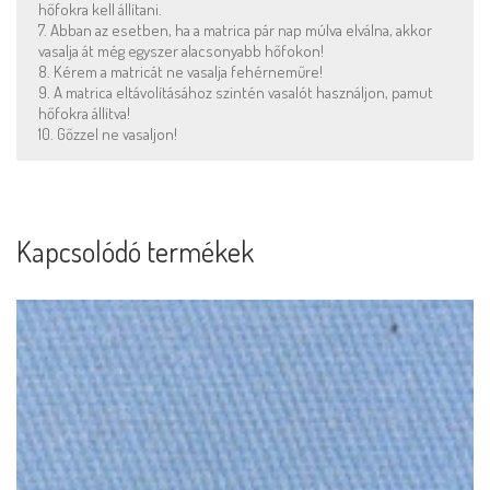
hőfokra kell állítani.
7. Abban az esetben, ha a matrica pár nap múlva elválna, akkor
vasalja át még egyszer alacsonyabb hőfokon!
8. Kérem a matricát ne vasalja fehérneműre!
9. A matrica eltávolításához szintén vasalót használjon, pamut
hőfokra állítva!
10. Gőzzel ne vasaljon!
Kapcsolódó termékek