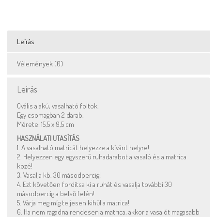
Leírás
Vélemények (0)
Leírás
Ovális alakú, vasalható foltok.
Egy csomagban 2 darab.
Mérete: 15,5 x 9,5 cm
HASZNÁLATI UTASÍTÁS
1. A vasalható matricát helyezze a kívánt helyre!
2. Helyezzen egy egyszerű ruhadarabot a vasaló és a matrica
közé!
3. Vasalja kb. 30 másodpercig!
4. Ezt követően fordítsa ki a ruhát és vasalja további 30
másodpercig a belső felén!
5. Várja meg míg teljesen kihűl a matrica!
6. Ha nem ragadna rendesen a matrica, akkor a vasalót magasabb