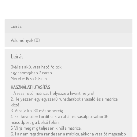
Leírás
Vélemények (0)
Leírás
Ovális alakú, vasalható foltok.
Egy csomagban 2 darab.
Mérete: 15,5 x 9,5 cm
HASZNÁLATI UTASÍTÁS
1. A vasalható matricát helyezze a kívánt helyre!
2. Helyezzen egy egyszerű ruhadarabot a vasaló és a matrica
közé!
3. Vasalja kb. 30 másodpercig!
4. Ezt követően fordítsa ki a ruhát és vasalja további 30
másodpercig a belső felén!
5. Várja meg míg teljesen kihűl a matrica!
6. Ha nem ragadna rendesen a matrica, akkor a vasalót magasabb