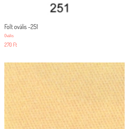
Folt ovális -251
Ovális
270
Ft