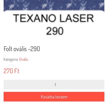
Folt ovális -290
Kategória:
Ovális
270
Ft
Folt
ovális
-290
mennyiség
Kosárba teszem