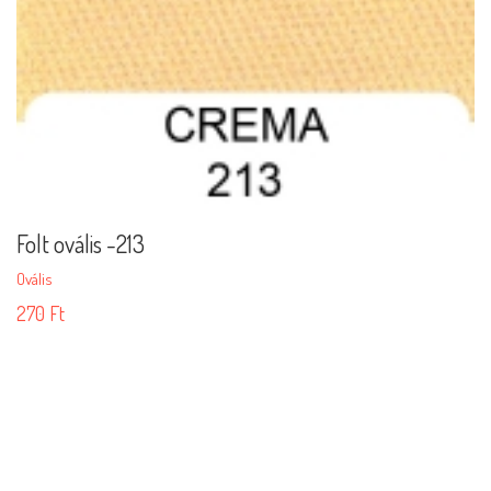
Folt ovális -213
Ovális
270
Ft