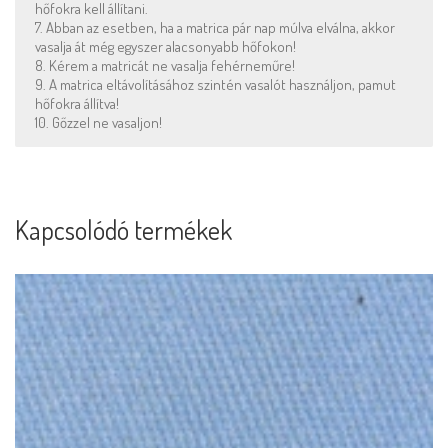
hőfokra kell állítani.
7. Abban az esetben, ha a matrica pár nap múlva elválna, akkor
vasalja át még egyszer alacsonyabb hőfokon!
8. Kérem a matricát ne vasalja fehérneműre!
9. A matrica eltávolításához szintén vasalót használjon, pamut
hőfokra állítva!
10. Gőzzel ne vasaljon!
Kapcsolódó termékek