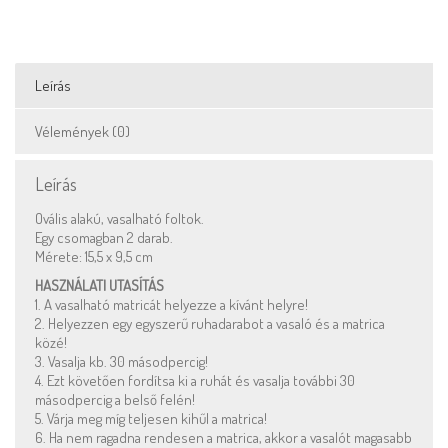
Leírás
Vélemények (0)
Leírás
Ovális alakú, vasalható foltok.
Egy csomagban 2 darab.
Mérete: 15,5 x 9,5 cm
HASZNÁLATI UTASÍTÁS
1. A vasalható matricát helyezze a kívánt helyre!
2. Helyezzen egy egyszerű ruhadarabot a vasaló és a matrica
közé!
3. Vasalja kb. 30 másodpercig!
4. Ezt követően fordítsa ki a ruhát és vasalja további 30
másodpercig a belső felén!
5. Várja meg míg teljesen kihűl a matrica!
6. Ha nem ragadna rendesen a matrica, akkor a vasalót magasabb