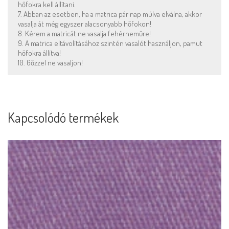
hőfokra kell állítani.
7. Abban az esetben, ha a matrica pár nap múlva elválna, akkor
vasalja át még egyszer alacsonyabb hőfokon!
8. Kérem a matricát ne vasalja fehérneműre!
9. A matrica eltávolításához szintén vasalót használjon, pamut
hőfokra állítva!
10. Gőzzel ne vasaljon!
Kapcsolódó termékek