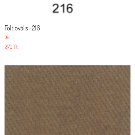
Folt ovális -216
Ovális
270
Ft