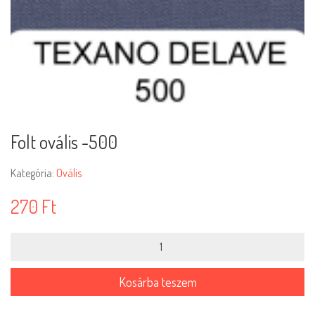
Folt ovális -500
Kategória:
Ovális
270
Ft
Folt
ovális
-500
mennyiség
Kosárba teszem