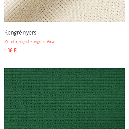
Kongré nyers
Méretre vágott kongrék (Aida)
1.100
Ft