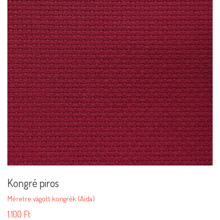
Kongré piros
Méretre vágott kongrék (Aida)
1.100
Ft