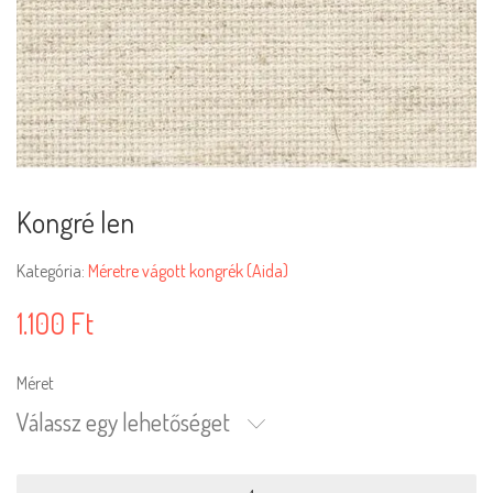
Kongré len
Kategória:
Méretre vágott kongrék (Aida)
1.100
Ft
Méret
Válassz egy lehetőséget
Kongré