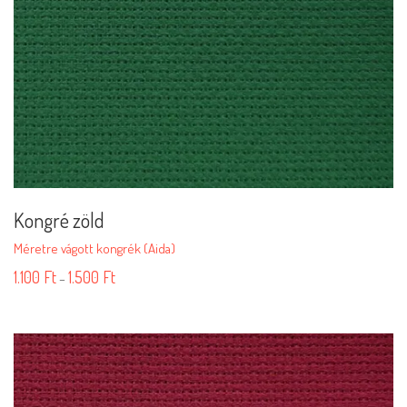
Kongré zöld
Méretre vágott kongrék (Aida)
1.100
Ft
1.500
Ft
–