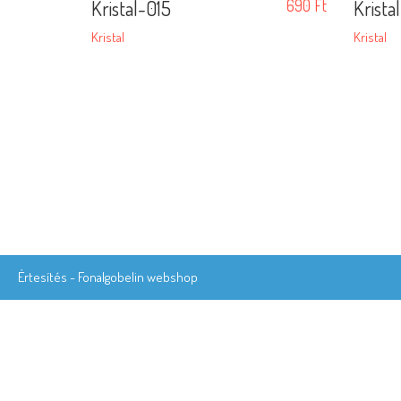
Kristal-015
690
Ft
Krista
Kristal
Kristal
Értesítés - Fonalgobelin webshop