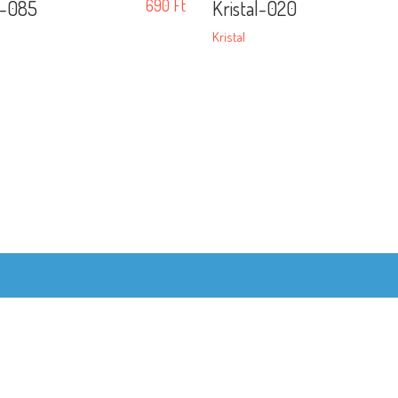
l-085
690
Ft
Kristal-020
Kristal
© Copyright 2020 ·
Frédo Fonal és Gobelin webshop
by
kardoscsabi