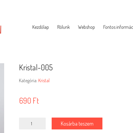
Kezdőlap
Rólunk
Webshop
Fontos informác
Kristal-005
Kategória:
Kristal
690
Ft
Kristal-
Kosárba teszem
005
mennyiség