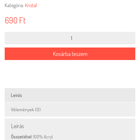
Kategória:
Kristal
690
Ft
Kristal-
087
mennyiség
Kosárba teszem
Leírás
Vélemények (0)
Leírás
Összetétel:
100% Acryl