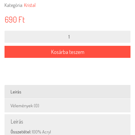
Kategória:
Kristal
690
Ft
Kristal-
043
mennyiség
Kosárba teszem
Leírás
Vélemények (0)
Leírás
Összetétel:
100% Acryl