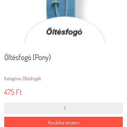
Öltésfogó (Pony)
.
Kategória:
Öltésfogók
475
Ft
Öltésfogó
(Pony)
mennyiség
Kosárba teszem