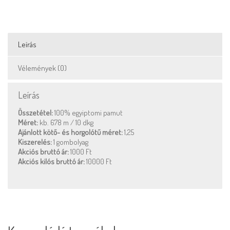
Leírás
Vélemények (0)
Leírás
Összetétel:
100% egyiptomi pamut
Méret:
kb. 678 m / 10 dkg
Ajánlott kötő- és horgolótű méret:
1,25
Kiszerelés:
1 gombolyag
Akciós bruttó ár:
1000 Ft
Akciós kilós bruttó ár:
10000 Ft