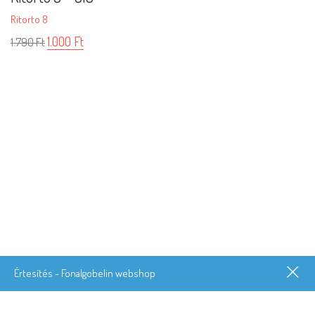
Ritorto 8
1.000
Ft
1.790
Ft
Értesítés - Fonalgobelin webshop