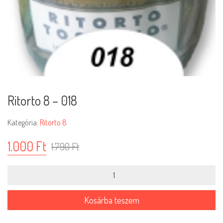
Ritorto 8 – 018
Kategória:
Ritorto 8
1.000
Ft
1.790
Ft
Ritorto
8
-
018
Kosárba teszem
mennyiség