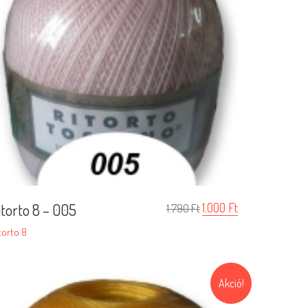
itorto 8 – 005
1.000
Ft
1.790
Ft
torto 8
Akció!