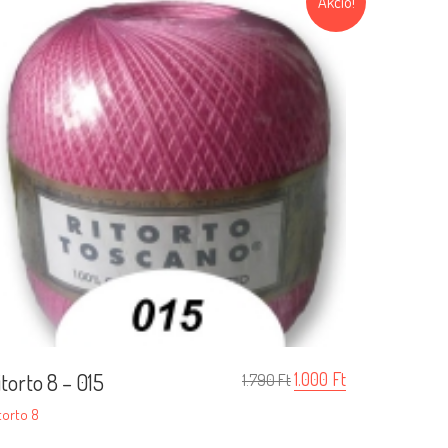
Akció!
itorto 8 – 015
1.000
Ft
1.790
Ft
torto 8