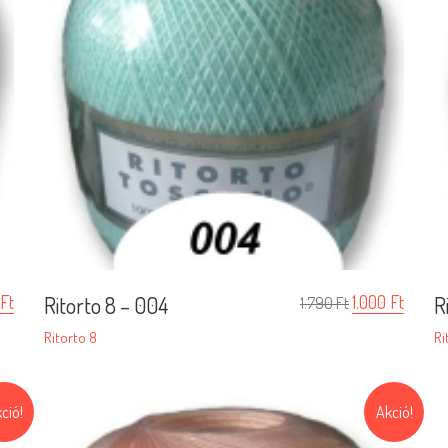
Ft
Ritorto 8 – 004
1.000
Ft
R
1.790
Ft
Ritorto 8
Ri
ció!
Akció!