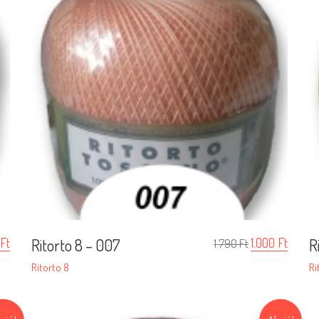
Ft
Ritorto 8 – 007
1.000
Ft
R
1.790
Ft
Ritorto 8
Ri