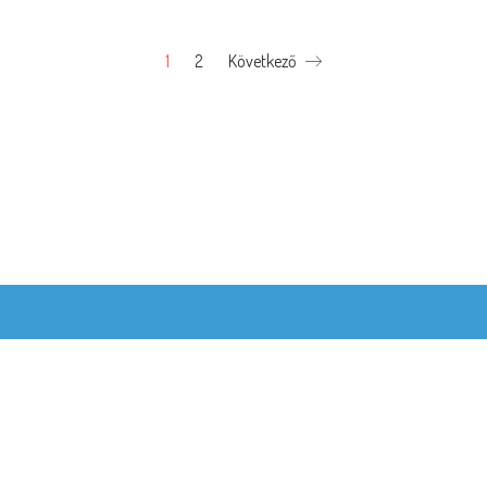
1
2
Következő
© Copyright 2020 ·
Frédo Fonal és Gobelin webshop
by
kardoscsabi