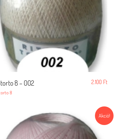
itorto 8 – 002
2.100
Ft
torto 8
Akció!