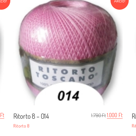
ció!
Akció!
Ft
Ritorto 8 – 014
1.000
Ft
R
1.790
Ft
Ritorto 8
Ri