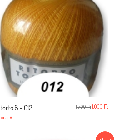
itorto 8 – 012
1.000
Ft
1.790
Ft
torto 8