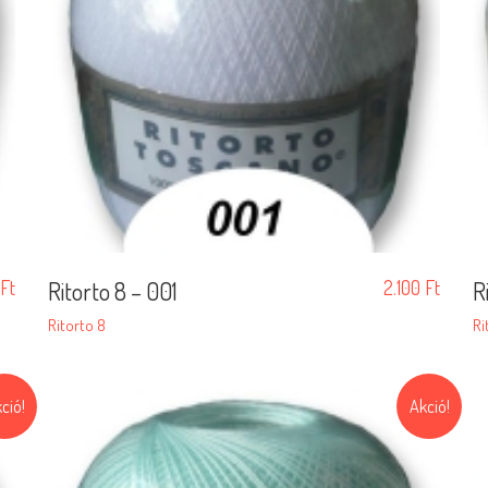
Ft
Ritorto 8 – 001
2.100
Ft
R
Ritorto 8
Ri
ció!
Akció!