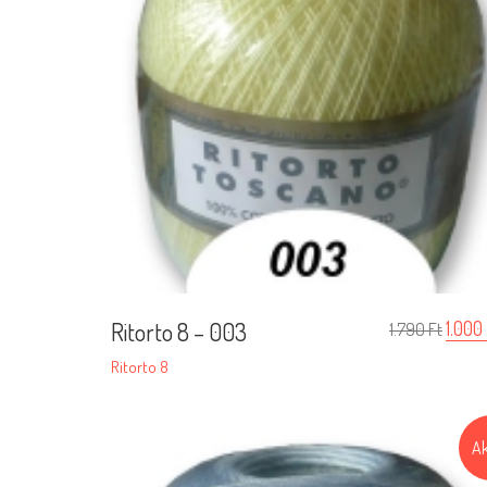
Ritorto 8 – 003
1.000
1.790
Ft
Ritorto 8
Ak