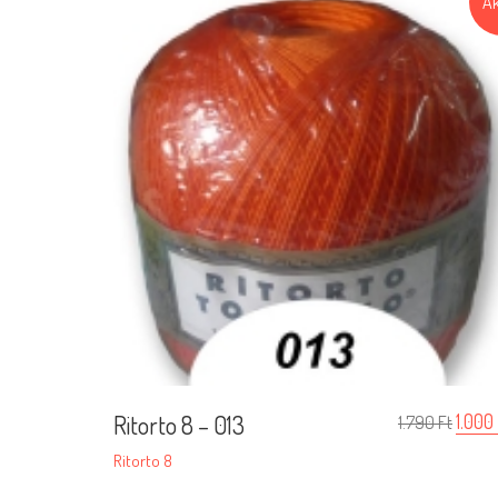
Ak
Ritorto 8 – 013
1.000
1.790
Ft
Ritorto 8