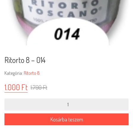
Ritorto 8 – 014
Kategória:
Ritorto 8
1.000
Ft
1.790
Ft
Ritorto
8
-
014
Kosárba teszem
mennyiség