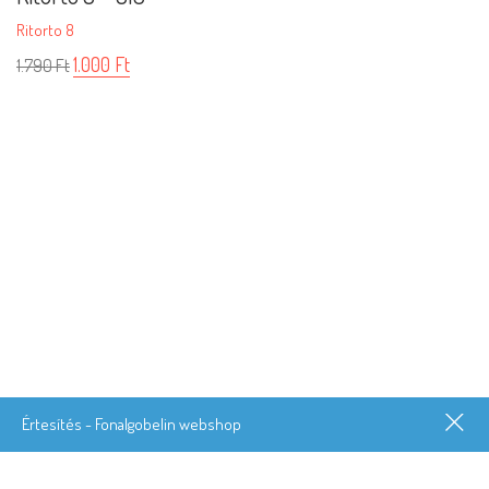
Ritorto 8
1.000
Ft
1.790
Ft
Értesítés - Fonalgobelin webshop