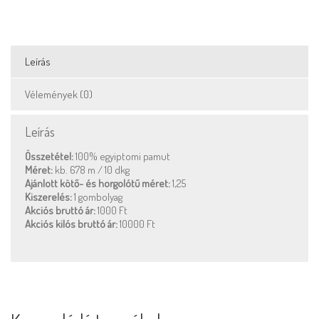
Leírás
Vélemények (0)
Leírás
Összetétel:
100% egyiptomi pamut
Méret:
kb. 678 m / 10 dkg
Ajánlott kötő- és horgolótű méret:
1,25
Kiszerelés:
1 gombolyag
Akciós bruttó ár:
1000 Ft
Akciós kilós bruttó ár:
10000 Ft