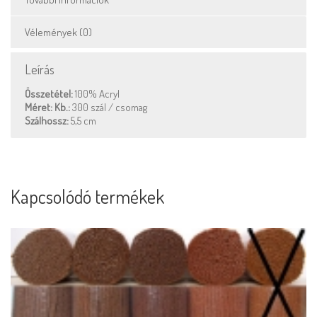
Vélemények (0)
Leírás
Összetétel:
100% Acryl
Méret: Kb.:
300 szál / csomag
Szálhossz:
5,5 cm
Kapcsolódó termékek