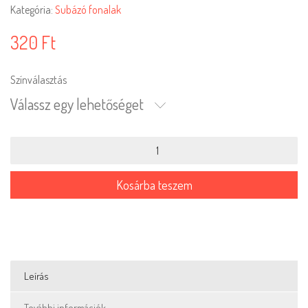
Kategória:
Subázó fonalak
320
Ft
Színválasztás
Válassz egy lehetőséget
Subázó
fonalak
4
mennyiség
Kosárba teszem
Leírás
További információk