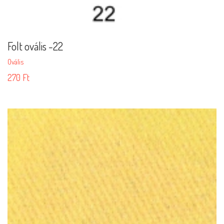
Folt ovális -22
Ovális
270
Ft