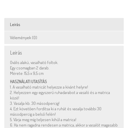
Leírás
Vélemények (0)
Leírás
Ovális alakú, vasalható foltok.
Egy csomagban 2 darab.
Mérete: 15,5 x 9,5 cm
HASZNÁLATI UTASÍTÁS
1. A vasalható matricát helyezze a kívánt helyre!
2. Helyezzen egy egyszerű ruhadarabot a vasaló és a matrica
közé!
3. Vasalja kb. 30 másodpercig!
4. Ezt követően fordítsa ki a ruhát és vasalja további 30
másodpercig a belső felén!
5. Várja meg míg teljesen kihűl a matrica!
6. Ha nem ragadna rendesen a matrica, akkor a vasalót magasabb