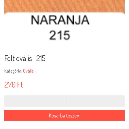
Folt ovális -215
Kategória:
Ovális
270
Ft
Folt
ovális
-215
mennyiség
Kosárba teszem