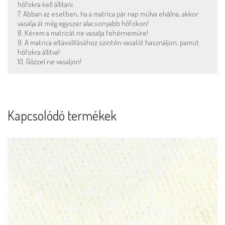
hőfokra kell állítani.
7. Abban az esetben, ha a matrica pár nap múlva elválna, akkor
vasalja át még egyszer alacsonyabb hőfokon!
8. Kérem a matricát ne vasalja fehérneműre!
9. A matrica eltávolításához szintén vasalót használjon, pamut
hőfokra állítva!
10. Gőzzel ne vasaljon!
Kapcsolódó termékek