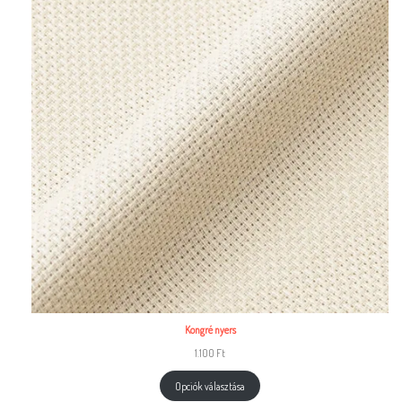
Kongré nyers
1.100
Ft
Opciók választása