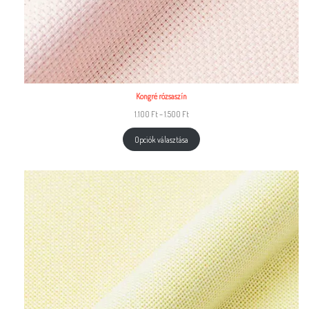
Kongré rózsaszín
1.100
Ft
–
1.500
Ft
Opciók választása