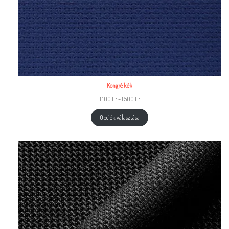
Kongré kék
1.100
Ft
–
1.500
Ft
Opciók választása