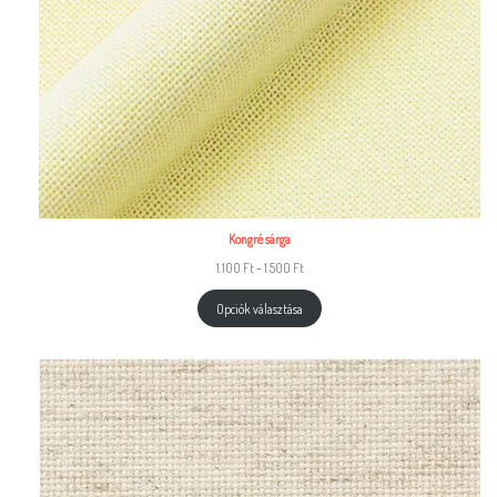
Kongré sárga
1.100
Ft
–
1.500
Ft
Opciók választása