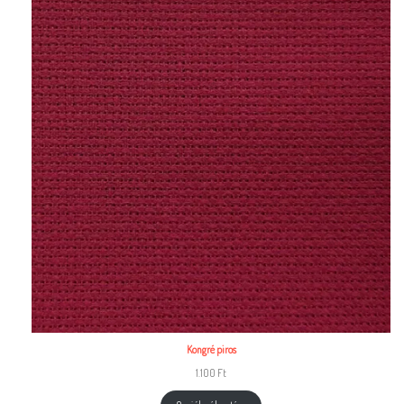
Kongré piros
1.100
Ft