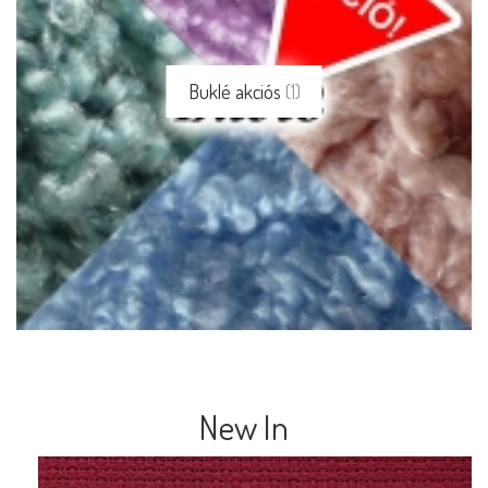
Buklé akciós
(1)
New In