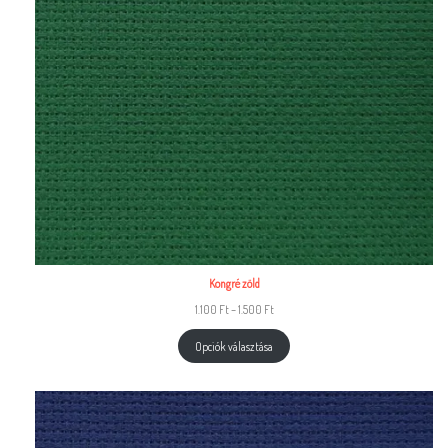
Kongré zöld
1.100
Ft
–
1.500
Ft
Opciók választása