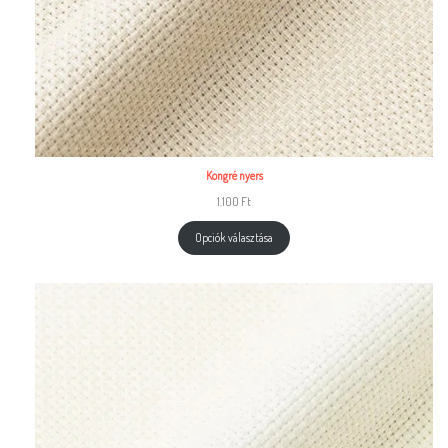
Kongré nyers
1.100
Ft
Opciók választása