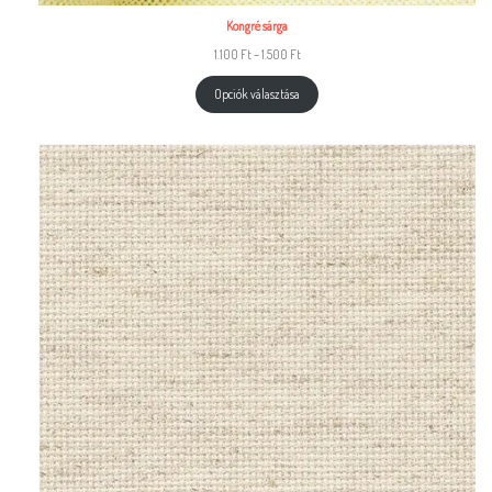
Kongré sárga
1.100
Ft
–
1.500
Ft
Opciók választása