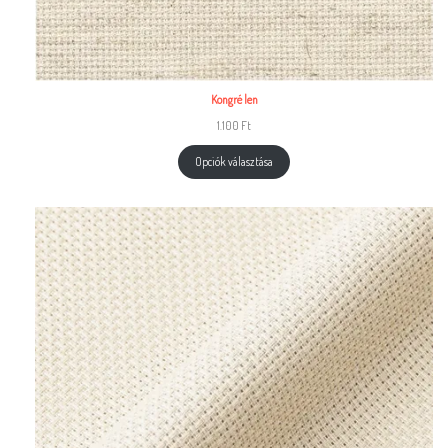
Kongré len
1.100
Ft
Opciók választása