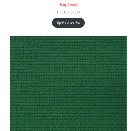
Kongré bordó
1.100
Ft
–
1.500
Ft
Opciók választása