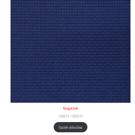
Kongré kék
1.100
Ft
–
1.500
Ft
Opciók választása