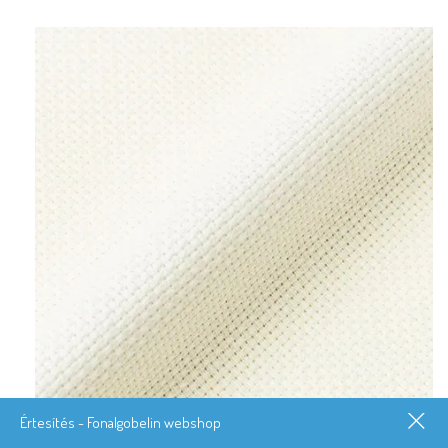
Értesítés - Fonalgobelin webshop
Kongré törtfehér