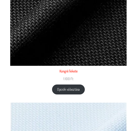
Kongré fekete
1.100
Ft
Opciók választása