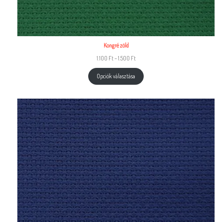
Kongré zöld
1.100
Ft
–
1.500
Ft
Opciók választása