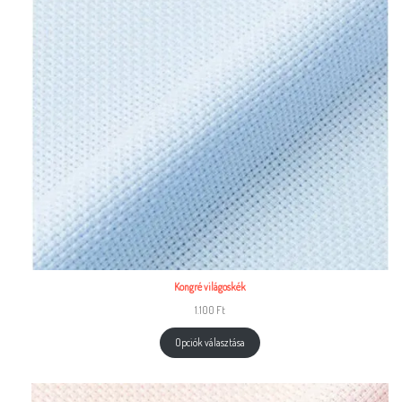
Kongré világoskék
1.100
Ft
Opciók választása