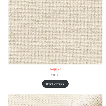
Kongré len
1.100
Ft
Opciók választása