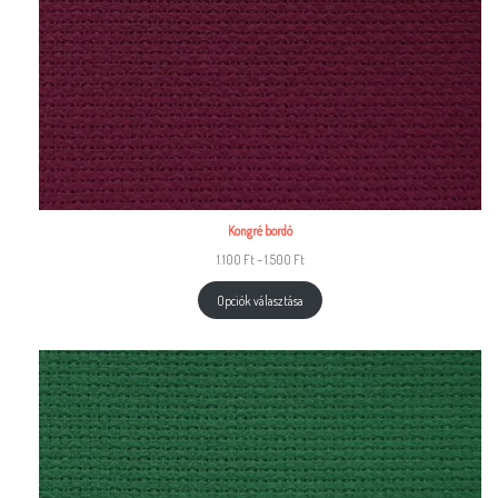
Kongré bordó
1.100
Ft
–
1.500
Ft
Opciók választása