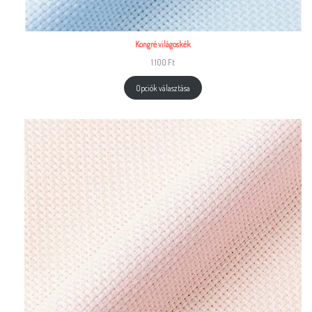
Kongré világoskék
1.100
Ft
Opciók választása