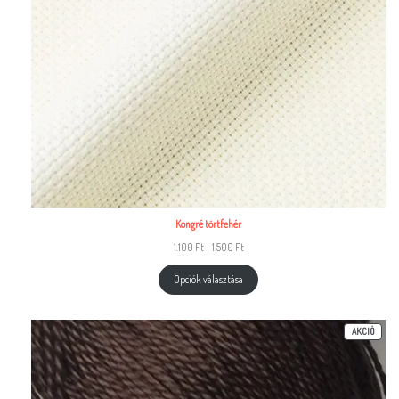
Kongré törtfehér
1.100
Ft
–
1.500
Ft
Opciók választása
AKCIÓ
AKCIÓ
TERMÉ