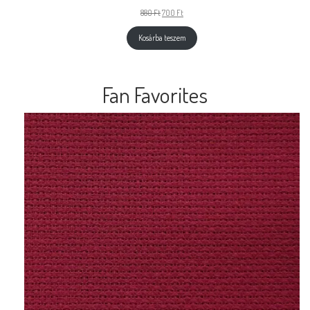
880
Ft
700
Ft
Kosárba teszem
Fan Favorites