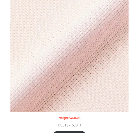
Kongré rózsaszín
1.100
Ft
–
1.500
Ft